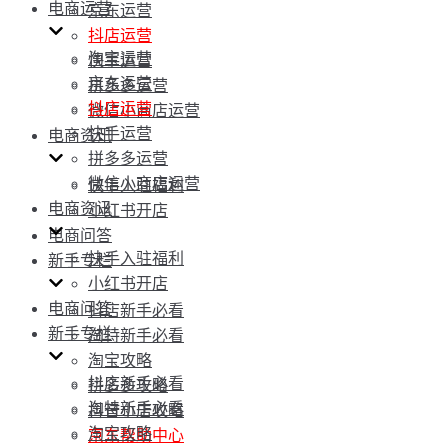
电商运营
京东运营
抖店运营
淘宝运营
快手运营
京东运营
拼多多运营
抖店运营
微信小商店运营
快手运营
电商资讯
拼多多运营
微信小商店运营
快手入驻福利
电商资讯
小红书开店
电商问答
快手入驻福利
新手专栏
小红书开店
电商问答
抖店新手必看
新手专栏
淘特新手必看
淘宝攻略
抖店新手必看
拼多多攻略
淘特新手必看
抖音小店攻略
淘宝攻略
京东帮助中心