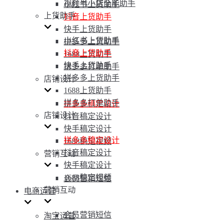
视频号小店全能助手
小红书上货助手
上货助手
抖音上货助手
快手上货助手
小红书上货助手
拼多多上货助手
抖音上货助手
1688上货助手
快手上货助手
拼多多打单助手
拼多多上货助手
店铺设计
1688上货助手
拼多多打单助手
拼多多稿定设计
店铺设计
抖音稿定设计
快手稿定设计
拼多多稿定设计
1688稿定视频
抖音稿定设计
营销互动
快手稿定设计
1688稿定视频
会员营销短信
营销互动
电商运营
会员营销短信
淘宝运营