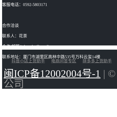
客服电话：0592-5803171
合作洽谈
联系人：花茶
合作/邮箱：huacha@gaoding.com
联系地址：厦门市湖里区高林中路535号万科云玺14楼
抖音小店上货助手
电商问答专区
拼多多上货助手
闽ICP备12002004号-1
| 
公司