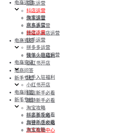
电商运营
京东运营
抖店运营
淘宝运营
快手运营
京东运营
拼多多运营
抖店运营
微信小商店运营
快手运营
电商资讯
拼多多运营
微信小商店运营
快手入驻福利
电商资讯
小红书开店
电商问答
快手入驻福利
新手专栏
小红书开店
电商问答
抖店新手必看
新手专栏
淘特新手必看
淘宝攻略
抖店新手必看
拼多多攻略
淘特新手必看
抖音小店攻略
淘宝攻略
京东帮助中心