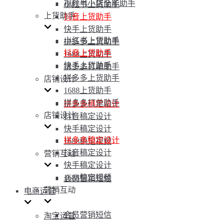
视频号小店全能助手
小红书上货助手
上货助手
抖音上货助手
快手上货助手
小红书上货助手
拼多多上货助手
抖音上货助手
1688上货助手
快手上货助手
拼多多打单助手
拼多多上货助手
店铺设计
1688上货助手
拼多多打单助手
拼多多稿定设计
店铺设计
抖音稿定设计
快手稿定设计
拼多多稿定设计
1688稿定视频
抖音稿定设计
营销互动
快手稿定设计
1688稿定视频
会员营销短信
营销互动
电商运营
会员营销短信
淘宝运营