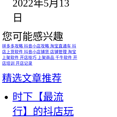
2022年5月13
日
您可能感兴趣
拼多多攻略
抖音小店攻略
淘宝直通车
抖
店上货软件
抖音小店铺货
店铺管理
淘宝
上架软件
开店技巧
上架商品
千牛软件
开
店培训
开店记录
精选文章推荐
时下【最流
行】的抖店玩