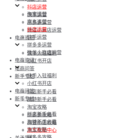
抖店运营
淘宝运营
快手运营
京东运营
拼多多运营
抖店运营
微信小商店运营
快手运营
电商资讯
拼多多运营
微信小商店运营
快手入驻福利
电商资讯
小红书开店
电商问答
快手入驻福利
新手专栏
小红书开店
电商问答
抖店新手必看
新手专栏
淘特新手必看
淘宝攻略
抖店新手必看
拼多多攻略
淘特新手必看
抖音小店攻略
淘宝攻略
京东帮助中心
拼多多攻略
关于我们