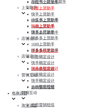
视频号小店全能助手
小红书上货助手
上货助手
抖音上货助手
快手上货助手
小红书上货助手
拼多多上货助手
抖音上货助手
1688上货助手
快手上货助手
拼多多打单助手
拼多多上货助手
店铺设计
1688上货助手
拼多多打单助手
拼多多稿定设计
店铺设计
抖音稿定设计
快手稿定设计
拼多多稿定设计
1688稿定视频
抖音稿定设计
营销互动
快手稿定设计
1688稿定视频
会员营销短信
营销互动
电商运营
会员营销短信
淘宝运营