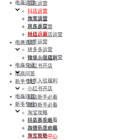
电商运营
京东运营
抖店运营
淘宝运营
快手运营
京东运营
拼多多运营
抖店运营
微信小商店运营
快手运营
电商资讯
拼多多运营
微信小商店运营
快手入驻福利
电商资讯
小红书开店
电商问答
快手入驻福利
新手专栏
小红书开店
电商问答
抖店新手必看
新手专栏
淘特新手必看
淘宝攻略
抖店新手必看
拼多多攻略
淘特新手必看
抖音小店攻略
淘宝攻略
京东帮助中心