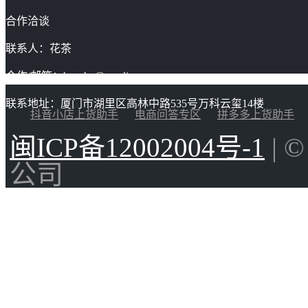
合作洽谈
联系人：花茶
合作/邮箱：huacha@gaoding.com
联系地址：厦门市湖里区高林中路535号万科云玺14楼
抖音小店上货助手
电商问答专区
拼多多上货助手
闽ICP备12002004号-1
| 
公司