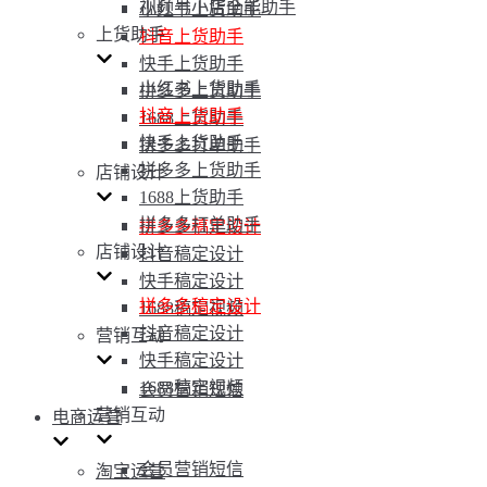
视频号小店全能助手
小红书上货助手
上货助手
抖音上货助手
快手上货助手
小红书上货助手
拼多多上货助手
抖音上货助手
1688上货助手
快手上货助手
拼多多打单助手
拼多多上货助手
店铺设计
1688上货助手
拼多多打单助手
拼多多稿定设计
店铺设计
抖音稿定设计
快手稿定设计
拼多多稿定设计
1688稿定视频
抖音稿定设计
营销互动
快手稿定设计
1688稿定视频
会员营销短信
营销互动
电商运营
会员营销短信
淘宝运营