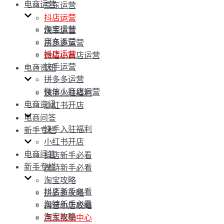
电商运营
京东运营
抖店运营
淘宝运营
快手运营
京东运营
拼多多运营
抖店运营
微信小商店运营
快手运营
电商资讯
拼多多运营
微信小商店运营
快手入驻福利
电商资讯
小红书开店
电商问答
快手入驻福利
新手专栏
小红书开店
电商问答
抖店新手必看
新手专栏
淘特新手必看
淘宝攻略
抖店新手必看
拼多多攻略
淘特新手必看
抖音小店攻略
淘宝攻略
京东帮助中心