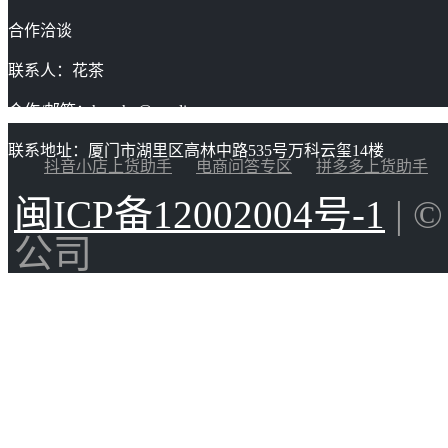
合作洽谈
联系人：花茶
合作/邮箱：huacha@gaoding.com
联系地址：厦门市湖里区高林中路535号万科云玺14楼
抖音小店上货助手
电商问答专区
拼多多上货助手
闽ICP备12002004号-1
| 
公司