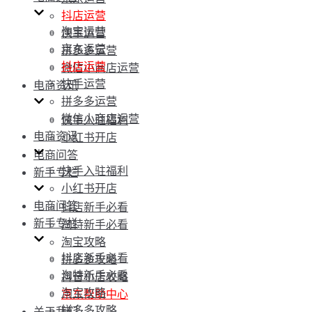
抖店运营
淘宝运营
快手运营
京东运营
拼多多运营
抖店运营
微信小商店运营
快手运营
电商资讯
拼多多运营
微信小商店运营
快手入驻福利
电商资讯
小红书开店
电商问答
快手入驻福利
新手专栏
小红书开店
电商问答
抖店新手必看
新手专栏
淘特新手必看
淘宝攻略
抖店新手必看
拼多多攻略
淘特新手必看
抖音小店攻略
淘宝攻略
京东帮助中心
拼多多攻略
关于我们