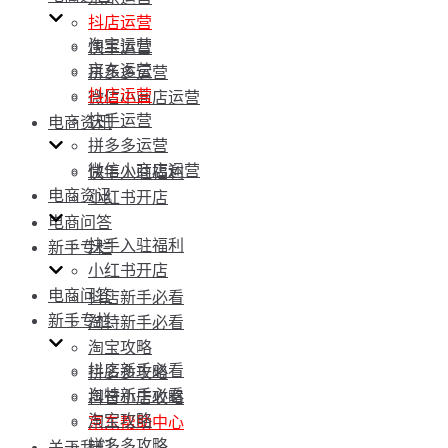
抖店运营
淘宝运营
快手运营
京东运营
拼多多运营
抖店运营
微信小商店运营
快手运营
电商资讯
拼多多运营
微信小商店运营
快手入驻福利
电商资讯
小红书开店
电商问答
快手入驻福利
新手专栏
小红书开店
电商问答
抖店新手必看
新手专栏
淘特新手必看
淘宝攻略
抖店新手必看
拼多多攻略
淘特新手必看
抖音小店攻略
淘宝攻略
京东帮助中心
拼多多攻略
关于我们