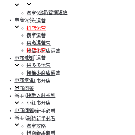
会员营销短信
淘宝运营
电商运营
京东运营
抖店运营
淘宝运营
快手运营
京东运营
拼多多运营
抖店运营
微信小商店运营
快手运营
电商资讯
拼多多运营
微信小商店运营
快手入驻福利
电商资讯
小红书开店
电商问答
快手入驻福利
新手专栏
小红书开店
电商问答
抖店新手必看
新手专栏
淘特新手必看
淘宝攻略
抖店新手必看
拼多多攻略