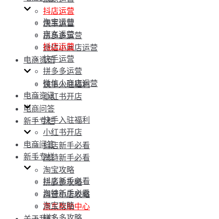
抖店运营
淘宝运营
快手运营
京东运营
拼多多运营
抖店运营
微信小商店运营
快手运营
电商资讯
拼多多运营
微信小商店运营
快手入驻福利
电商资讯
小红书开店
电商问答
快手入驻福利
新手专栏
小红书开店
电商问答
抖店新手必看
新手专栏
淘特新手必看
淘宝攻略
抖店新手必看
拼多多攻略
淘特新手必看
抖音小店攻略
淘宝攻略
京东帮助中心
拼多多攻略
关于我们