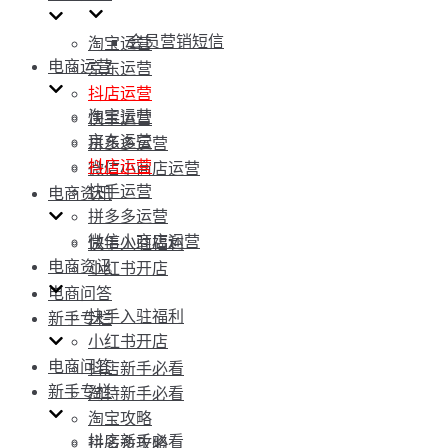
会员营销短信
淘宝运营
电商运营
京东运营
抖店运营
淘宝运营
快手运营
京东运营
拼多多运营
抖店运营
微信小商店运营
快手运营
电商资讯
拼多多运营
微信小商店运营
快手入驻福利
电商资讯
小红书开店
电商问答
快手入驻福利
新手专栏
小红书开店
电商问答
抖店新手必看
新手专栏
淘特新手必看
淘宝攻略
抖店新手必看
拼多多攻略