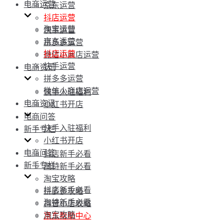
电商运营
京东运营
抖店运营
淘宝运营
快手运营
京东运营
拼多多运营
抖店运营
微信小商店运营
快手运营
电商资讯
拼多多运营
微信小商店运营
快手入驻福利
电商资讯
小红书开店
电商问答
快手入驻福利
新手专栏
小红书开店
电商问答
抖店新手必看
新手专栏
淘特新手必看
淘宝攻略
抖店新手必看
拼多多攻略
淘特新手必看
抖音小店攻略
淘宝攻略
京东帮助中心