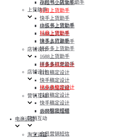
视频号小店全能助手
小红书上货助手
上货助手
抖音上货助手
快手上货助手
小红书上货助手
拼多多上货助手
抖音上货助手
1688上货助手
快手上货助手
拼多多打单助手
拼多多上货助手
店铺设计
1688上货助手
拼多多打单助手
拼多多稿定设计
店铺设计
抖音稿定设计
快手稿定设计
拼多多稿定设计
1688稿定视频
抖音稿定设计
营销互动
快手稿定设计
1688稿定视频
会员营销短信
营销互动
电商运营
会员营销短信
淘宝运营