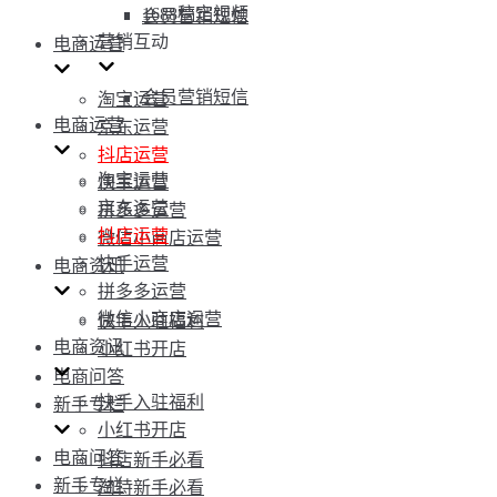
1688稿定视频
会员营销短信
营销互动
电商运营
会员营销短信
淘宝运营
电商运营
京东运营
抖店运营
淘宝运营
快手运营
京东运营
拼多多运营
抖店运营
微信小商店运营
快手运营
电商资讯
拼多多运营
微信小商店运营
快手入驻福利
电商资讯
小红书开店
电商问答
快手入驻福利
新手专栏
小红书开店
电商问答
抖店新手必看
新手专栏
淘特新手必看