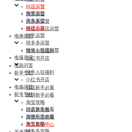
抖店运营
淘宝运营
快手运营
京东运营
拼多多运营
抖店运营
微信小商店运营
快手运营
电商资讯
拼多多运营
微信小商店运营
快手入驻福利
电商资讯
小红书开店
电商问答
快手入驻福利
新手专栏
小红书开店
电商问答
抖店新手必看
新手专栏
淘特新手必看
淘宝攻略
抖店新手必看
拼多多攻略
淘特新手必看
抖音小店攻略
淘宝攻略
京东帮助中心
拼多多攻略
关于我们