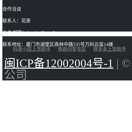
合作洽谈
联系人：花茶
合作/邮箱：huacha@gaoding.com
联系地址：厦门市湖里区高林中路535号万科云玺14楼
抖音小店上货助手
电商问答专区
拼多多上货助手
闽ICP备12002004号-1
| 
公司