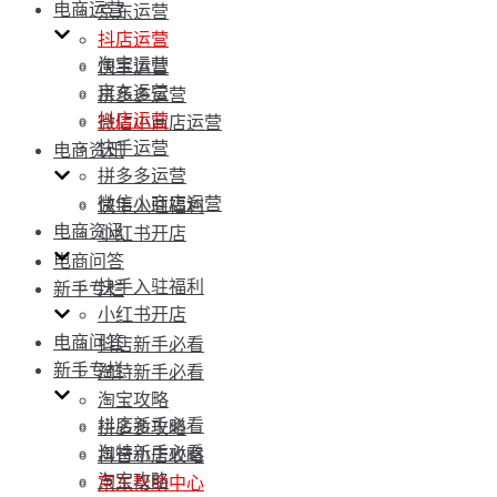
电商运营
京东运营
抖店运营
淘宝运营
快手运营
京东运营
拼多多运营
抖店运营
微信小商店运营
快手运营
电商资讯
拼多多运营
微信小商店运营
快手入驻福利
电商资讯
小红书开店
电商问答
快手入驻福利
新手专栏
小红书开店
电商问答
抖店新手必看
新手专栏
淘特新手必看
淘宝攻略
抖店新手必看
拼多多攻略
淘特新手必看
抖音小店攻略
淘宝攻略
京东帮助中心