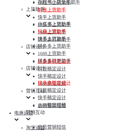
视频号小店全能助手
小红书上货助手
上货助手
抖音上货助手
快手上货助手
小红书上货助手
拼多多上货助手
抖音上货助手
1688上货助手
快手上货助手
拼多多打单助手
拼多多上货助手
店铺设计
1688上货助手
拼多多打单助手
拼多多稿定设计
店铺设计
抖音稿定设计
快手稿定设计
拼多多稿定设计
1688稿定视频
抖音稿定设计
营销互动
快手稿定设计
1688稿定视频
会员营销短信
营销互动
电商运营
会员营销短信
淘宝运营