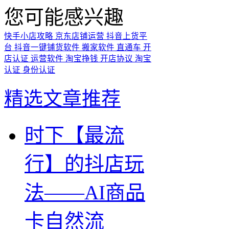
您可能感兴趣
快手小店攻略
京东店铺运营
抖音上货平
台
抖音一键铺货软件
搬家软件
直通车
开
店认证
运营软件
淘宝挣钱
开店协议
淘宝
认证
身份认证
精选文章推荐
时下【最流
行】的抖店玩
法——AI商品
卡自然流