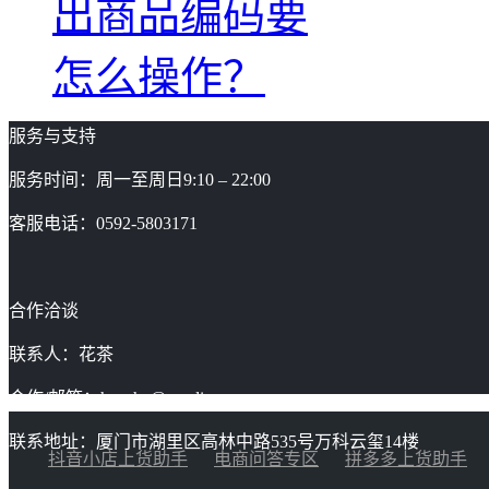
出商品编码要
怎么操作？
服务与支持
服务时间：周一至周日9:10 – 22:00
客服电话：0592-5803171
合作洽谈
联系人：花茶
合作/邮箱：huacha@gaoding.com
联系地址：厦门市湖里区高林中路535号万科云玺14楼
抖音小店上货助手
电商问答专区
拼多多上货助手