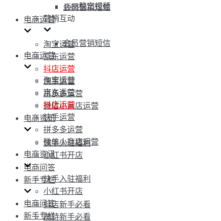
1688稿定视频
会员营销短信
营销互动
电商运营
会员营销短信
淘宝运营
电商运营
京东运营
抖店运营
淘宝运营
快手运营
京东运营
拼多多运营
抖店运营
微信小商店运营
快手运营
电商资讯
拼多多运营
微信小商店运营
快手入驻福利
电商资讯
小红书开店
电商问答
快手入驻福利
新手专栏
小红书开店
电商问答
抖店新手必看
新手专栏
淘特新手必看