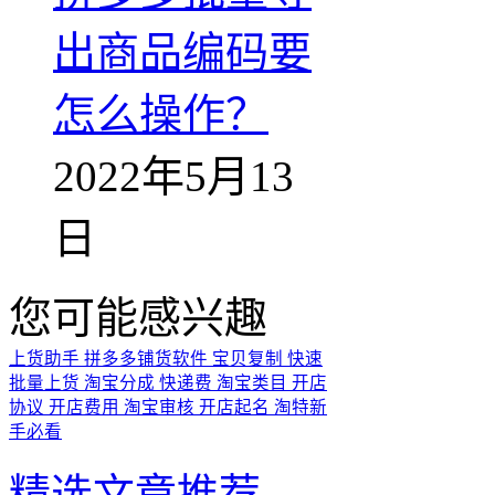
出商品编码要
怎么操作？
2022年5月13
日
您可能感兴趣
上货助手
拼多多铺货软件
宝贝复制
快速
批量上货
淘宝分成
快递费
淘宝类目
开店
协议
开店费用
淘宝审核
开店起名
淘特新
手必看
精选文章推荐