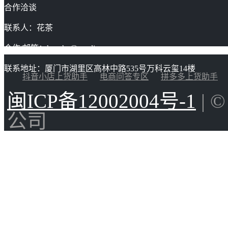
合作洽谈
联系人：花茶
合作/邮箱：huacha@gaoding.com
联系地址：厦门市湖里区高林中路535号万科云玺14楼
抖音小店上货助手
电商问答专区
拼多多上货助手
闽ICP备12002004号-1
| 
公司