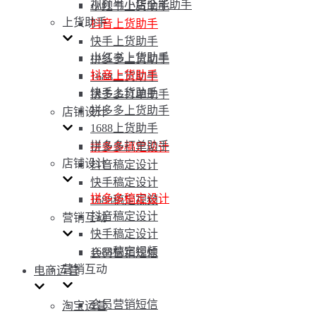
视频号小店全能助手
小红书上货助手
上货助手
抖音上货助手
快手上货助手
小红书上货助手
拼多多上货助手
抖音上货助手
1688上货助手
快手上货助手
拼多多打单助手
拼多多上货助手
店铺设计
1688上货助手
拼多多打单助手
拼多多稿定设计
店铺设计
抖音稿定设计
快手稿定设计
拼多多稿定设计
1688稿定视频
抖音稿定设计
营销互动
快手稿定设计
1688稿定视频
会员营销短信
营销互动
电商运营
会员营销短信
淘宝运营