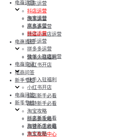
电商运营
京东运营
抖店运营
淘宝运营
快手运营
京东运营
拼多多运营
抖店运营
微信小商店运营
快手运营
电商资讯
拼多多运营
微信小商店运营
快手入驻福利
电商资讯
小红书开店
电商问答
快手入驻福利
新手专栏
小红书开店
电商问答
抖店新手必看
新手专栏
淘特新手必看
淘宝攻略
抖店新手必看
拼多多攻略
淘特新手必看
抖音小店攻略
淘宝攻略
京东帮助中心