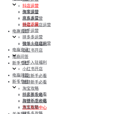
抖店运营
淘宝运营
快手运营
京东运营
拼多多运营
抖店运营
微信小商店运营
快手运营
电商资讯
拼多多运营
微信小商店运营
快手入驻福利
电商资讯
小红书开店
电商问答
快手入驻福利
新手专栏
小红书开店
电商问答
抖店新手必看
新手专栏
淘特新手必看
淘宝攻略
抖店新手必看
拼多多攻略
淘特新手必看
抖音小店攻略
淘宝攻略
京东帮助中心
拼多多攻略
关于我们