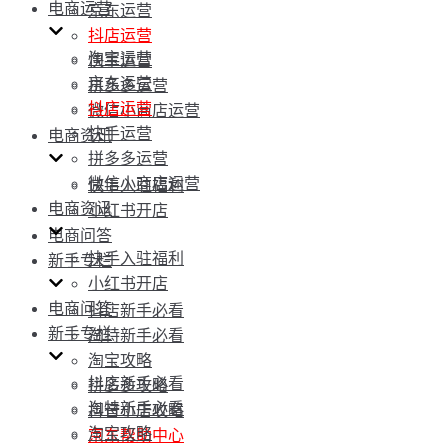
电商运营
京东运营
抖店运营
淘宝运营
快手运营
京东运营
拼多多运营
抖店运营
微信小商店运营
快手运营
电商资讯
拼多多运营
微信小商店运营
快手入驻福利
电商资讯
小红书开店
电商问答
快手入驻福利
新手专栏
小红书开店
电商问答
抖店新手必看
新手专栏
淘特新手必看
淘宝攻略
抖店新手必看
拼多多攻略
淘特新手必看
抖音小店攻略
淘宝攻略
京东帮助中心