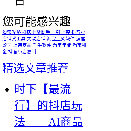
日
您可能感兴趣
淘宝攻略
抖店上货助手
一键上架
抖音小
店铺货工具
关联店铺
淘宝上架软件
运营
公司
上架商品
千牛软件
淘宝年费
淘宝租
金
抖音小店复制
精选文章推荐
时下【最流
行】的抖店玩
法——AI商品