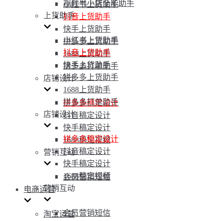
视频号小店全能助手
小红书上货助手
上货助手
抖音上货助手
快手上货助手
小红书上货助手
拼多多上货助手
抖音上货助手
1688上货助手
快手上货助手
拼多多打单助手
拼多多上货助手
店铺设计
1688上货助手
拼多多打单助手
拼多多稿定设计
店铺设计
抖音稿定设计
快手稿定设计
拼多多稿定设计
1688稿定视频
抖音稿定设计
营销互动
快手稿定设计
1688稿定视频
会员营销短信
营销互动
电商运营
会员营销短信
淘宝运营