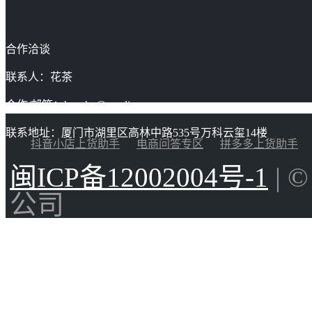
合作洽谈
联系人：花茶
合作/邮箱：huacha@gaoding.com
联系地址：厦门市湖里区高林中路535号万科云玺14楼
抖音小店上货助手
电商问答专区
拼多多上货助手
闽ICP备12002004号-1
| 
公司