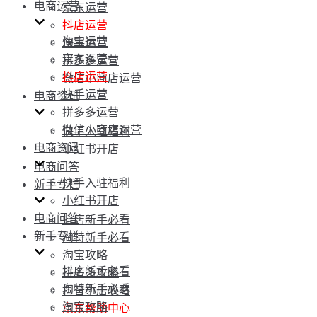
电商运营
京东运营
抖店运营
淘宝运营
快手运营
京东运营
拼多多运营
抖店运营
微信小商店运营
快手运营
电商资讯
拼多多运营
微信小商店运营
快手入驻福利
电商资讯
小红书开店
电商问答
快手入驻福利
新手专栏
小红书开店
电商问答
抖店新手必看
新手专栏
淘特新手必看
淘宝攻略
抖店新手必看
拼多多攻略
淘特新手必看
抖音小店攻略
淘宝攻略
京东帮助中心