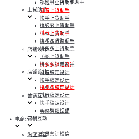
视频号小店全能助手
小红书上货助手
上货助手
抖音上货助手
快手上货助手
小红书上货助手
拼多多上货助手
抖音上货助手
1688上货助手
快手上货助手
拼多多打单助手
拼多多上货助手
店铺设计
1688上货助手
拼多多打单助手
拼多多稿定设计
店铺设计
抖音稿定设计
快手稿定设计
拼多多稿定设计
1688稿定视频
抖音稿定设计
营销互动
快手稿定设计
1688稿定视频
会员营销短信
营销互动
电商运营
会员营销短信
淘宝运营