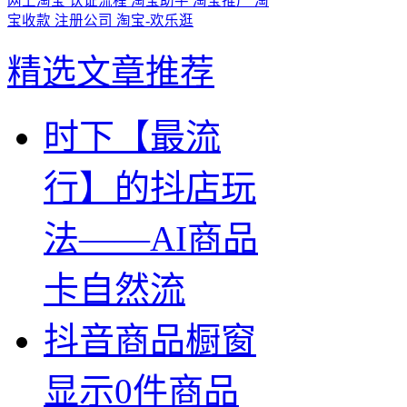
网上淘宝
认证流程
淘宝助手
淘宝推广
淘
宝收款
注册公司
淘宝-欢乐逛
精选文章推荐
时下【最流
行】的抖店玩
法——AI商品
卡自然流
抖音商品橱窗
显示0件商品