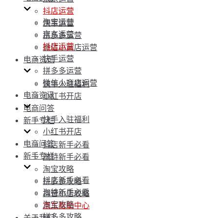
抖店运营
淘宝运营
快手运营
京东运营
拼多多运营
抖店运营
微信小商店运营
快手运营
电商资讯
拼多多运营
微信小商店运营
快手入驻福利
电商资讯
小红书开店
电商问答
快手入驻福利
新手专栏
小红书开店
电商问答
抖店新手必看
新手专栏
淘特新手必看
淘宝攻略
抖店新手必看
拼多多攻略
淘特新手必看
抖音小店攻略
淘宝攻略
京东帮助中心
拼多多攻略
关于我们