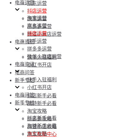
电商运营
京东运营
抖店运营
淘宝运营
快手运营
京东运营
拼多多运营
抖店运营
微信小商店运营
快手运营
电商资讯
拼多多运营
微信小商店运营
快手入驻福利
电商资讯
小红书开店
电商问答
快手入驻福利
新手专栏
小红书开店
电商问答
抖店新手必看
新手专栏
淘特新手必看
淘宝攻略
抖店新手必看
拼多多攻略
淘特新手必看
抖音小店攻略
淘宝攻略
京东帮助中心