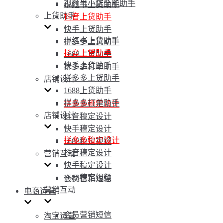
视频号小店全能助手
小红书上货助手
上货助手
抖音上货助手
快手上货助手
小红书上货助手
拼多多上货助手
抖音上货助手
1688上货助手
快手上货助手
拼多多打单助手
拼多多上货助手
店铺设计
1688上货助手
拼多多打单助手
拼多多稿定设计
店铺设计
抖音稿定设计
快手稿定设计
拼多多稿定设计
1688稿定视频
抖音稿定设计
营销互动
快手稿定设计
1688稿定视频
会员营销短信
营销互动
电商运营
会员营销短信
淘宝运营